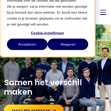
informatie over de cookies die we gebruiken.
Als je weigert, zal je informatie niet worden gevolgd
bij je bezoek aan deze website. Er wordt een kleine
cookie in je browser geplaatst om te onthouden dat
je niet gevolgd wilt worden.
Cookie-instellingen
Over ons
Accepteren
Weigeren
Strategie
Partnerships
Samen het verschil
Nieuws
maken
CONTACT
MAAK EEN AFSPRAAK