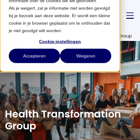
informatie over de cookies die we gebruiken.
Als je weigert, zal je informatie niet worden gevolgd
bij je bezoek aan deze website. Er wordt een kleine
cookie in je browser geplaatst om te onthouden dat
je niet gevolgd wilt worden.
Home
/
Partnerships
/
Healthcare Transformation Group
Cookie-instellingen
Over ons
Accepteren
Weigeren
Strategie
Partnerships
Nieuws
Health Transformation
Group
CONTACT