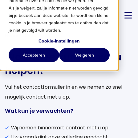
informatie over de cookies die we gebruiken.
Als je weigert, zal je informatie niet worden gevolgd
bij je bezoek aan deze website. Er wordt een kleine
cookie in je browser geplaatst om te onthouden dat
je niet gevolgd wilt worden.
Home
/
Contact
Cookie-instellingen
Over ons
Waarmee kunnen we u
Accepteren
Weigeren
helpen?
Strategie
Partnerships
Vul het contactformulier in en we nemen zo snel
mogelijk contact met u op.
Nieuws
Wat kun je verwachten?
CONTACT
Wij nemen binnenkort contact met u op.
Uw vraag krijgt onze volledige aandacht.