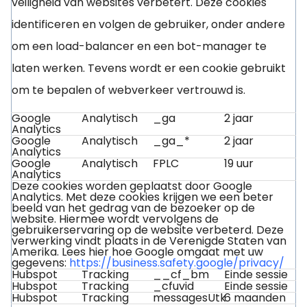
veiligheid van websites verbetert. Deze cookies
identificeren en volgen de gebruiker, onder andere
om een load-balancer en een bot-manager te
laten werken. Tevens wordt er een cookie gebruikt
om te bepalen of webverkeer vertrouwd is.
Google
Analytisch
_ga
2 jaar
Analytics
Google
Analytisch
_ga_*
2 jaar
Analytics
Google
Analytisch
FPLC
19 uur
Analytics
Deze cookies worden geplaatst door Google
Analytics. Met deze cookies krijgen we een beter
beeld van het gedrag van de bezoeker op de
website. Hiermee wordt vervolgens de
gebruikerservaring op de website verbeterd. Deze
verwerking vindt plaats in de Verenigde Staten van
Amerika. Lees hier hoe Google omgaat met uw
gegevens:
https://business.safety.google/privacy/
Hubspot
Tracking
__cf_bm
Einde sessie
Hubspot
Tracking
_cfuvid
Einde sessie
Hubspot
Tracking
messagesUtk
6 maanden