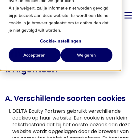
over de cookies die we gebruiken.
Als je weigert, zal je informatie niet worden gevolgd
bij je bezoek aan deze website. Er wordt een kleine
cookie in je browser geplaatst om te onthouden dat
je niet gevolgd wilt worden.
Cookie-instellingen
Over ons
Privacy
Accepteren
Weigeren
1. Algemeen
Strategie
Partnerships
A. Verschillende soorten cookies
Nieuws
DELTA Equity Partners gebruikt verschillende
cookies op haar website. Een cookie is een klein
tekstbestand dat bij het eerste bezoek aan deze
CONTACT
website wordt opgeslagen door de browser van