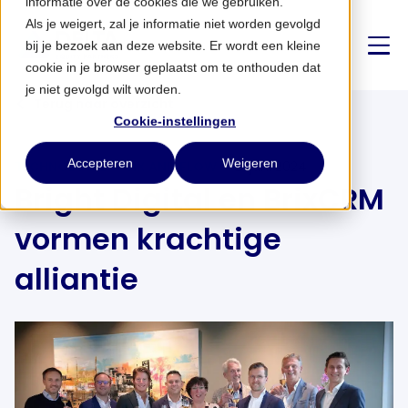
informatie over de cookies die we gebruiken.
Als je weigert, zal je informatie niet worden gevolgd
bij je bezoek aan deze website. Er wordt een kleine
cookie in je browser geplaatst om te onthouden dat
je niet gevolgd wilt worden.
Terug naar overzicht
Cookie-instellingen
Over ons
Accepteren
Weigeren
TECHNOLOGIE
SIX AND FLOW
21 juni 2024
Bright Digital en BrixCRM
Strategie
vormen krachtige
Partnerships
alliantie
Nieuws
CONTACT