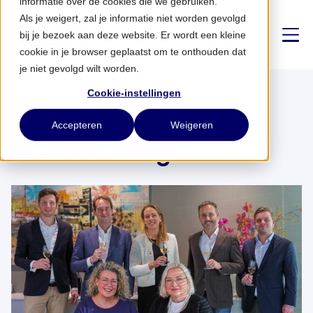
informatie over de cookies die we gebruiken.
Als je weigert, zal je informatie niet worden gevolgd
bij je bezoek aan deze website. Er wordt een kleine
cookie in je browser geplaatst om te onthouden dat
je niet gevolgd wilt worden.
Return to overview
Cookie-instellingen
Over ons
Accepteren
Weigeren
GEZONDHEID
VERDI
5 november 2025
Welkom Bezig!
Strategie
Partnerships
Nieuws
CONTACT